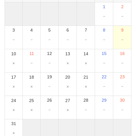
1
2
－
－
3
4
5
6
7
8
9
－
－
－
－
－
－
－
11
12
15
16
10
13
14
－
－
－
－
×
×
×
19
22
23
17
18
20
21
－
－
－
×
×
×
×
26
28
29
30
24
25
27
－
－
－
－
×
×
×
31
×