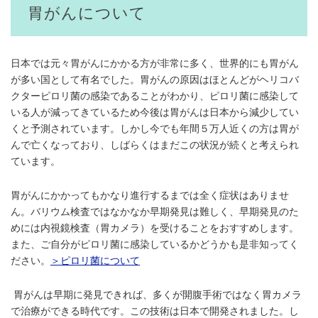
胃がんについて
日本では元々胃がんにかかる方が非常に多く、世界的にも胃がん
が多い国として有名でした。胃がんの原因はほとんどがヘリコバ
クターピロリ菌の感染であることがわかり、ピロリ菌に感染して
いる人が減ってきているため今後は胃がんは日本から減少してい
くと予測されています。しかし今でも年間５万人近くの方は胃が
んで亡くなっており、しばらくはまだこの状況が続くと考えられ
ています。
胃がんにかかってもかなり進行するまでは全く症状はありませ
ん。バリウム検査ではなかなか早期発見は難しく、早期発見のた
めには内視鏡検査（胃カメラ）を受けることをおすすめします。
また、ご自分がピロリ菌に感染しているかどうかも是非知ってく
ださい。
＞ピロリ菌について
胃がんは早期に発見できれば、多くが開腹手術ではなく胃カメラ
で治療ができる時代です。この技術は日本で開発されました。し