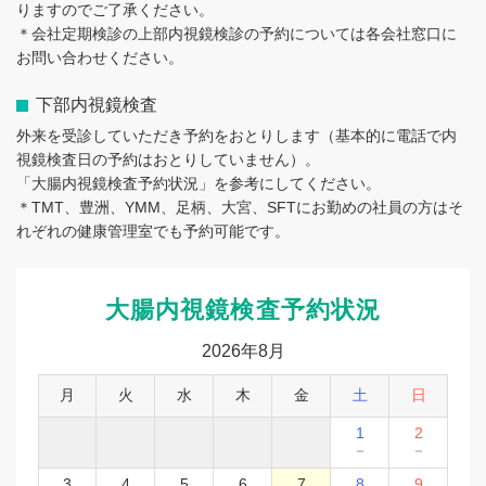
りますのでご了承ください。
＊会社定期検診の上部内視鏡検診の予約については各会社窓口に
お問い合わせください。
下部内視鏡検査
外来を受診していただき予約をおとりします（基本的に電話で内
視鏡検査日の予約はおとりしていません）。
「大腸内視鏡検査予約状況」を参考にしてください。
＊TMT、豊洲、YMM、足柄、大宮、SFTにお勤めの社員の方はそ
れぞれの健康管理室でも予約可能です。
大腸内視鏡検査予約状況
2026年8月
月
火
水
木
金
土
日
1
2
－
－
3
4
5
6
7
8
9