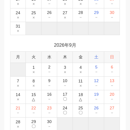
－
－
－
×
×
×
×
26
28
29
30
24
25
27
－
－
－
－
×
×
×
31
×
2026年9月
月
火
水
木
金
土
日
2
5
6
1
3
4
－
－
－
×
×
×
9
10
12
13
7
8
11
－
－
－
－
×
×
×
16
17
19
20
14
15
18
－
〇
－
－
×
△
△
21
22
23
24
25
26
27
－
－
－
〇
〇
－
－
29
30
28
〇
－
×