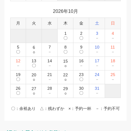
2026年10月
月
火
水
木
金
土
日
1
2
3
4
〇
〇
－
－
5
7
8
9
10
11
6
〇
－
〇
〇
－
－
○
12
13
14
16
17
18
15
－
〇
－
－
－
－
○
19
21
23
24
25
20
22
〇
－
〇
－
－
○
○
26
28
30
31
27
29
〇
－
〇
－
○
○
〇：余裕あり △：残わずか ×：予約一杯 －：予約不可