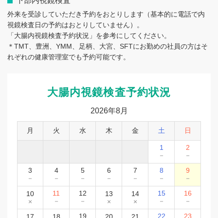
下部内視鏡検査
外来を受診していただき予約をおとりします（基本的に電話で内
視鏡検査日の予約はおとりしていません）。
「大腸内視鏡検査予約状況」を参考にしてください。
＊TMT、豊洲、YMM、足柄、大宮、SFTにお勤めの社員の方はそ
れぞれの健康管理室でも予約可能です。
大腸内視鏡検査予約状況
2026年8月
月
火
水
木
金
土
日
1
2
－
－
3
4
5
6
7
8
9
－
－
－
－
－
－
－
11
12
15
16
10
13
14
－
－
－
－
×
×
×
19
22
23
17
18
20
21