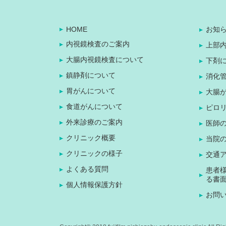
HOME
お知
内視鏡検査のご案内
上部内
大腸内視鏡検査について
下剤
鎮静剤について
消化管
胃がんについて
大腸
食道がんについて
ピロ
外来診療のご案内
医師
クリニック概要
当院
クリニックの様子
交通
よくある質問
患者
る書
個人情報保護方針
お問